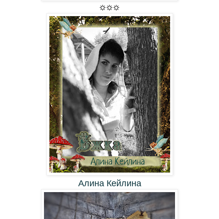
⛭⛭⛭
Алина Кейлина