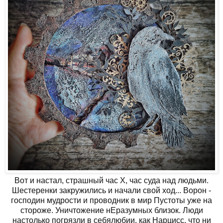
Вот и настал, страшный час Х, час суда над людьми.
Шестеренки закружились и начали свой ход... Ворон -
господин мудрости и проводник в мир Пустоты уже на
стороже. Уничтожение нЕразумных близок. Люди
настолько погрязли в себялюбии, как Нарцисс, что ни