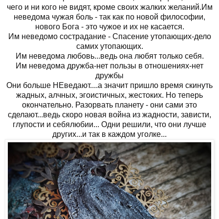
чего и ни кого не видят, кроме своих жалких желаний.Им
неведома чужая боль - так как по новой философии,
нового Бога - это чужое и их не касается.
Им неведомо сострадание - Спасение утопающих-дело
самих утопающих.
Им неведома любовь...ведь она любят только себя.
Им неведома дружба-нет пользы в отношениях-нет
дружбы
Они больше НЕведают....а значит пришло время скинуть
жадных, алчных, эгоистичных, жестоких. Но теперь
окончательно. Разорвать планету - они сами это
сделают...ведь скоро новая война из жадности, зависти,
глупости и себялюбии... Одни решили, что они лучше
других...и так в каждом уголке...