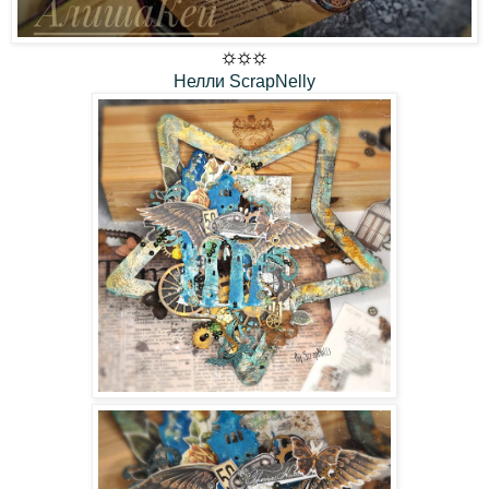
⛭⛭⛭
Нелли ScrapNelly