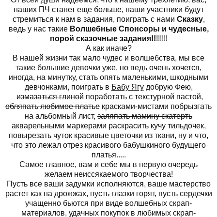
наших ПЧ станет еще больше, наши участники будут
стремиться к нам в задания, поиграть с нами
Сказку
,
ведь у нас такие
Волшебные Спонсоры и чудесные,
порой сказочные задания!!
!!!!!!
А как иначе?
В нашей жизни так мало чудес и волшебства, мы все
такие большие девочки уже, но ведь очень хочется,
иногда, на минутку, стать опять маленькими, шкодными
девчонками, поиграть в
Бабу Ягу
добрую Фею,
измазаться глиной
поработать с текстурной пастой,
обляпать любимое платье
красками-мистами побрызгать
на альбомный лист,
заляпать мамину скатерть
акварельными маркерами раскрасить кучу тильдочек,
повырезать чуток красивые цветочки из ткани, ну и что,
что это лежал отрез красивого бабушкиного будущего
платья.....
Самое главное, вам и себе мы в первую очередь
желаем неиссякаемого творчества!
Пусть все ваши задумки исполняются, ваше мастерство
растет как на дрожжах, пусть глазки горят, пусть сердечки
учащенно бьются при виде волшебных скрап-
материалов, удачных покупок в любимых скрап-