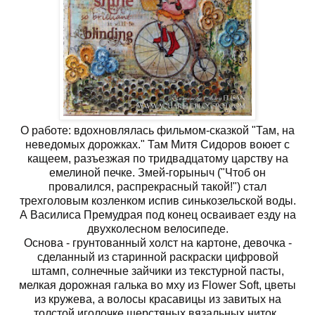
О работе: вдохновлялась фильмом-сказкой "Там, на
неведомых дорожках." Там Митя Сидоров воюет с
кащеем, разъезжая по тридвадцатому царству на
емелиной печке. Змей-горыныч ("Чтоб он
провалился, распрекрасный такой!") стал
трехголовым козленком испив синькозельской воды.
А Василиса Премудрая под конец осваивает езду на
двухколесном велосипеде.
Основа - грунтованный холст на картоне, девочка -
сделанный из старинной раскраски цифровой
штамп, солнечные зайчики из текстурной пасты,
мелкая дорожная галька во мху из Flower Soft, цветы
из кружева, а волосы красавицы из завитых на
толстой иголочке шерстяных вязальных ниток.