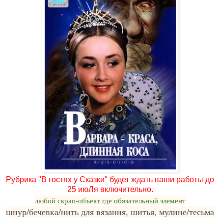
Рубрика "В гостях у Сказки" будет ждать ваши работы до
25 июЛя включительно.
любой скрап-объект где обязательный элемент
шнур/бечевка/нить для вязания, шитья, мулине/тесьма