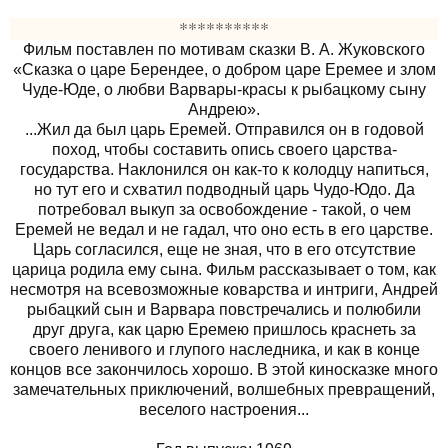
**********
Фильм поставлен по мотивам сказки В. А. Жуковского
«Сказка о царе Берендее, о добром царе Еремее и злом
Чуде-Юде, о любви Варвары-красы к рыбацкому сыну
Андрею».
...Жил да был царь Еремей. Отправился он в годовой
поход, чтобы составить опись своего царства-
государства. Наклонился он как-то к колодцу напиться,
но тут его и схватил подводный царь Чудо-Юдо. Да
потребовал выкуп за освобождение - такой, о чем
Еремей не ведал и не гадал, что оно есть в его царстве.
Царь согласился, еще не зная, что в его отсутствие
царица родила ему сына. Фильм рассказывает о том, как
несмотря на всевозможные коварства и интриги, Андрей
рыбацкий сын и Варвара повстречались и полюбили
друг друга, как царю Еремею пришлось краснеть за
своего ленивого и глупого наследника, и как в конце
концов все закончилось хорошо. В этой киносказке много
замечательных приключений, волшебных превращений,
веселого настроения...