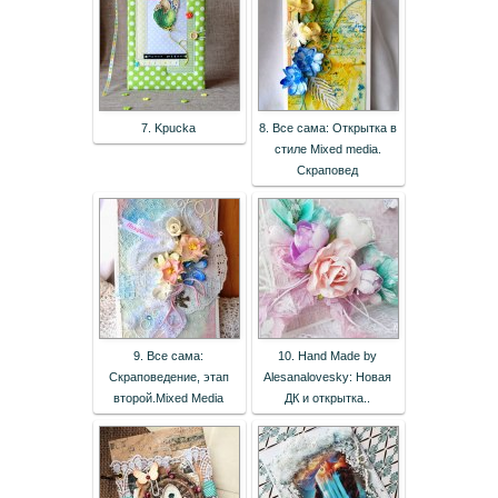
7. Kpucka
8. Все сама: Открытка в
стиле Mixed media.
Скраповед
9. Все сама:
10. Hand Made by
Скраповедение, этап
Alesanalovesky: Новая
второй.Mixed Media
ДК и открытка..