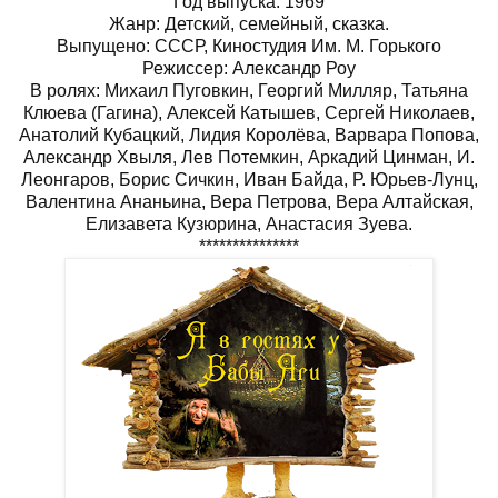
Год выпуска: 1969
Жанр: Детский, семейный, сказка.
Выпущено: СССР, Киностудия Им. М. Горького
Режиссер: Александр Роу
В ролях: Михаил Пуговкин, Георгий Милляр, Татьяна
Клюева (Гагина), Алексей Катышев, Сергей Николаев,
Анатолий Кубацкий, Лидия Королёва, Варвара Попова,
Александр Хвыля, Лев Потемкин, Аркадий Цинман, И.
Леонгаров, Борис Сичкин, Иван Байда, Р. Юрьев-Лунц,
Валентина Ананьина, Вера Петрова, Вера Алтайская,
Елизавета Кузюрина, Анастасия Зуева.
***************