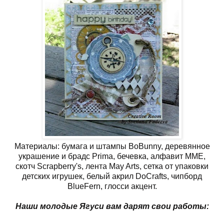
Материалы: бумага и штампы BoBunny, деревянное
украшение и брадс Prima, бечевка, алфавит MME,
скотч Scrapberry's, лента May Arts, сетка от упаковки
детских игрушек, белый акрил DoCrafts, чипборд
BlueFern, глосси акцент.
Наши молодые Ягуси вам дарят свои работы: