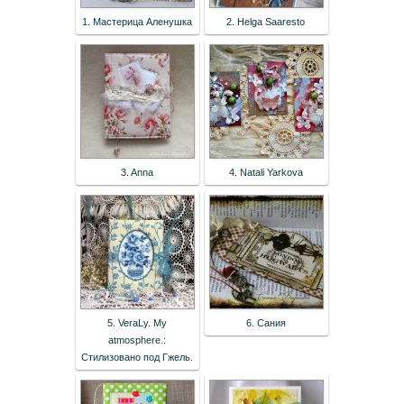
1. Мастерица Аленушка
2. Helga Saaresto
3. Anna
4. Natali Yarkova
5. VeraLy. My
6. Сания
atmosphere.:
Стилизовано под Гжель.