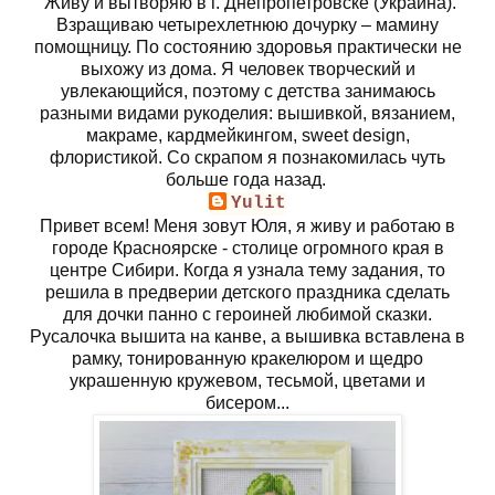
Живу и вытворяю в г. Днепропетровске (Украина).
Взращиваю четырехлетнюю дочурку – мамину
помощницу. По состоянию здоровья практически не
выхожу из дома. Я человек творческий и
увлекающийся, поэтому с детства занимаюсь
разными видами рукоделия: вышивкой, вязанием,
макраме, кардмейкингом, sweet design,
флористикой. Со скрапом я познакомилась чуть
больше года назад.
Yulit
Привет всем! Меня зовут Юля, я живу и работаю в
городе Красноярске - столице огромного края в
центре Сибири. Когда я узнала тему задания, то
решила в предверии детского праздника сделать
для дочки панно с героиней любимой сказки.
Русалочка вышита на канве, а вышивка вставлена в
рамку, тонированную кракелюром и щедро
украшенную кружевом, тесьмой, цветами и
бисером...