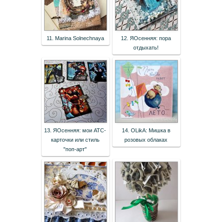
11. Marina Solnechnaya
12. ЯОсенняя: пора
отдыхать!
13. ЯОсенняя: мои АТС-
14. OLikA: Мишка в
карточки или стиль
розовых облаках
"поп-арт"