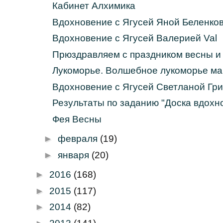
Кабинет Алхимика
Вдохновение с Ягусей Яной Беленко
Вдохновение с Ягусей Валерией Val
Прюздравляем с праздником весны и 
Лукоморье. Волшебное лукоморье ма
Вдохновение с Ягусей Светланой Гр
Результаты по заданию "Доска вдохн
Фея Весны
►
февраля
(19)
►
января
(20)
►
2016
(168)
►
2015
(117)
►
2014
(82)