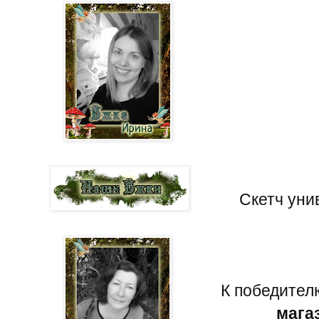
Скетч уни
К победител
мага