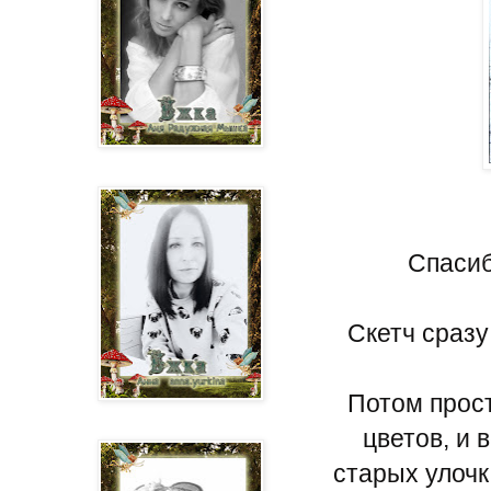
Спасиб
Cкетч сразу
Потом прост
цветов, и 
старых улочк