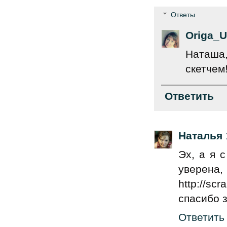
Ответы
Origa_U
Наташа,
скетчем
Ответить
Наталья
Эх, а я 
уверена,
http://scr
спасибо 
Ответить