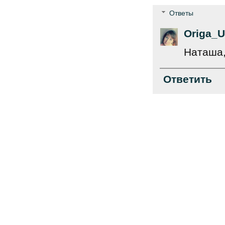
Ответы
Origa_U
Наташа,
Ответить