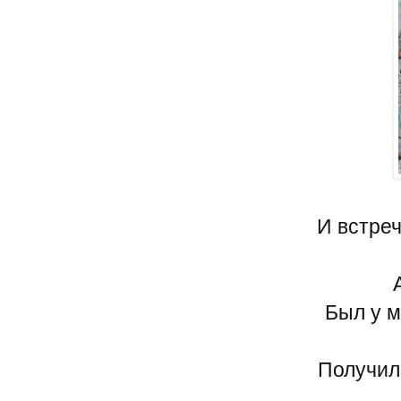
И встре
Был у м
Получил